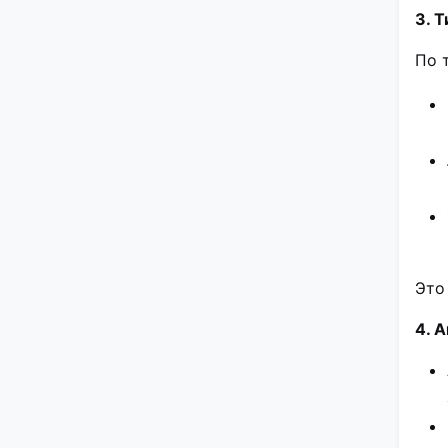
3. 
По 
Это
4. 