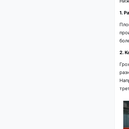
Ниж
1. 
Пло
про
бол
2. 
Гро
раз
Нап
тре