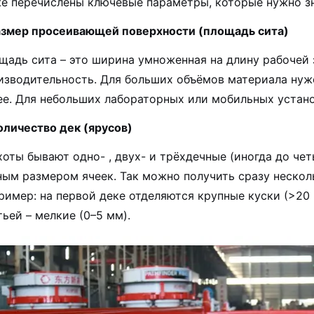
е перечислены ключевые параметры, которые нужно зн
Размер просеивающей поверхности (площадь сита)
щадь сита – это ширина умноженная на длину рабочей
изводительность. Для больших объёмов материала нуже
ее. Для небольших лабораторных или мобильных устано
Количество дек (ярусов)
хоты бывают одно- , двух- и трёхдечные (иногда до че
ным размером ячеек. Так можно получить сразу нескол
ример: на первой деке отделяются крупные куски (>20 м
тьей – мелкие (0–5 мм).