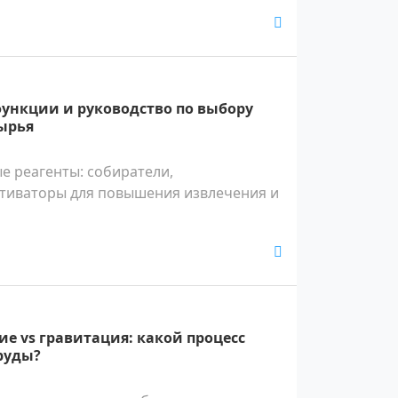
ункции и руководство по выбору
ырья
е реагенты: собиратели,
ктиваторы для повышения извлечения и
е vs гравитация: какой процесс
руды?