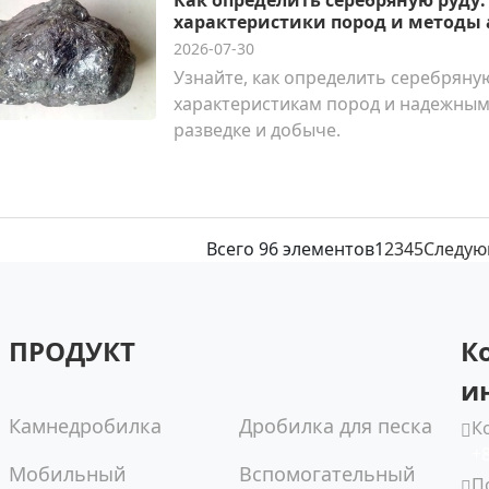
Как определить серебряную руду
характеристики пород и методы
2026-07-30
Узнайте, как определить серебряну
характеристикам пород и надежным
разведке и добыче.
Всего 96 элементов
1
2
3
4
5
Следу
ПРОДУКТ
К
и
Камнедробилка
Дробилка для песка
К
+
Мобильный
Вспомогательный
П