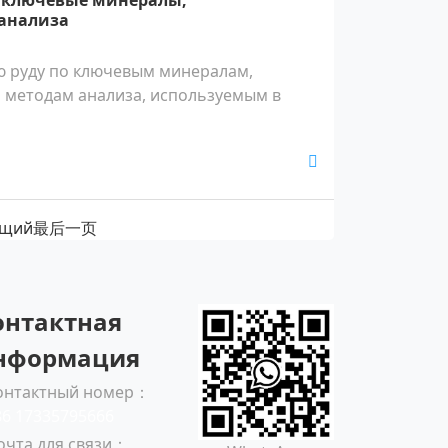
: ключевые минералы,
 анализа
ю руду по ключевым минералам,
 методам анализа, используемым в
ющий
最后一页
онтактная
нформация
онтактный номер：
86 17335795666
очта для связи：