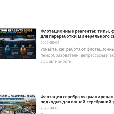
Флотационные реагенты: типы, ф
для переработки минерального с
2026-08-04
Узнайте, как работают флотационны
пенообразователи, депрессоры и а
эффективности.
Флотация серебра vs цианировани
подходит для вашей серебряной 
2026-08-03