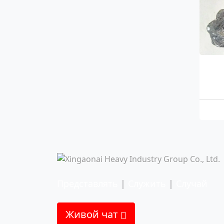
Представлять
|
Служить
|
Случай
Живой чат