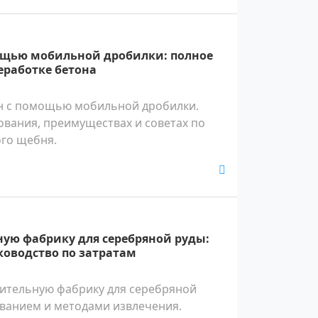
мощью мобильной дробилки: полное
еработке бетона
н с помощью мобильной дробилки.
ования, преимуществах и советах по
го щебня.
ную фабрику для серебряной руды:
ководство по затратам
тительную фабрику для серебряной
ованием и методами извлечения.