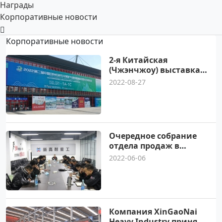
Награды
Корпоративные новости
Корпоративные новости
2-я Китайская
(Чжэнчжоу) выставка
песка и камня в 2022
2022-08-27
году завершилась
успешно
Очередное собрание
отдела продаж в
декабре 2022 г
2022-06-06
Компания XinGaoNai
Heavy Industry приняла