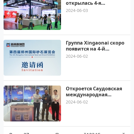
открылась 4-я
Китайская
2024-06-03
(Чжэнчжоуская)
международная
выставка песка и
камня 2024 года
Группа Xingaonai скоро
появится на 4-й
Китайской
2024-06-02
международной
выставке песка и
гравия в провинции
Хэнань Чжэнчжоу
Откроется Саудовская
международная
горнодобывающая
2024-06-02
выставка 2024 г