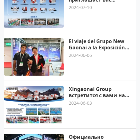
посетить
2024-07-10
Синьцзянскую
горнодобывающую
выставку 2024 года
El viaje del Grupo New
Gaonai a la Exposición
Minera Saudita 2024
2024-06-06
concluyó con éxito
Xingaonai Group
встретится с вами на
российской выставке
2024-06-03
Xinku Mining 2024
Официально