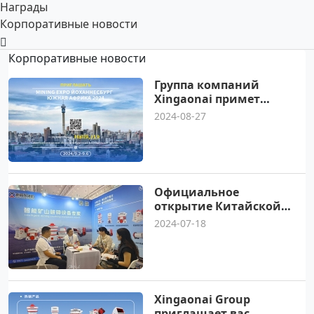
Награды
Корпоративные новости
Корпоративные новости
Группа компаний
Xingaonai примет
участие в выставке
2024-08-27
горнодобывающей
промышленности в
Йоханнесбурге в 2024
году в Южной Африке
Официальное
открытие Китайской
Синьцзянской
2024-07-18
международной
выставки горного
оборудования 2024 г
Xingaonai Group
приглашает вас