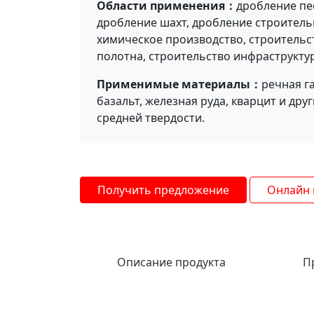
Области применения：
дробление пес
предыдущий продукт
дробление шахт, дробление строитель
химическое производство, строитель
полотна, строительство инфраструктуры
Применимые материалы：
речная га
базальт, железная руда, кварцит и др
средней твердости.
Получить предложение
Онлайн 
Описание продукта
П