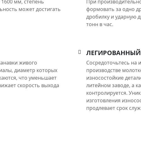
 1600 мм, степень
При производительно
ьность может достигать
формовать за одно д
дробилку и ударную 
тонн в час.
ЛЕГИРОВАННЫЙ
канавки живого
Сосредоточьтесь на и
иалы, диаметр которых
производстве молотко
жаются, что уменьшает
износостойкие детал
нижает скорость выхода
литейном заводе, а к
контролируется. Уни
изготовления износо
продлевает срок служ