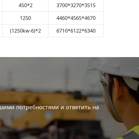
450*2
3700*3270*3515
1250
4460*4565*4670
(1250kw-6)*2
6710*6122*6340
шими потребностями и ответить на