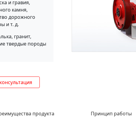
ка и гравия,
ного камня,
ство дорожного
 и т. д.
лька, гранит,
угие твердые породы
консультация
реимущества продукта
Принцип работы