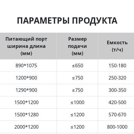
ПАРАМЕТРЫ ПРОДУКТА
Питающий порт
Размер
Емкость
ширина длина
подачи
(т/ч)
(мм)
(мм)
890*1075
≤650
150-180
1200*900
≤750
250-320
1290*900
≤750
300-350
1500*1200
≤1000
420-500
1500*1280
≤1200
570-670
2000*1200
≤1200
800-1000